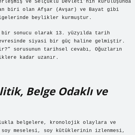
erleşmiş ve Selçuklu Devleti’nin kuruluşunda
an biri olan Afşar (Avşar) ve Bayat gibi
lgelerinde beylikler kurmuştur.
 bir sonucu olarak 13. yüzyılda tarih
evresinde siyasi bir güç haline gelmiştir.
ir?” sorusunun tarihsel cevabı, Oğuzların
iklere kadar uzanır.
litik, Belge Odaklı ve
lukla belgelere, kronolojik olaylara ve
 soy meselesi, soy kütüklerinin izlenmesi,